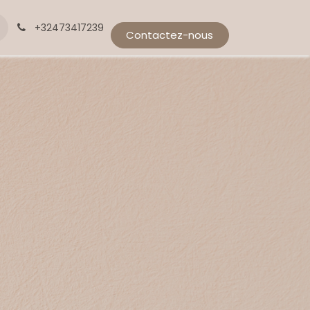
+32473417239
Contactez-nous